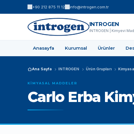
+90 212 875 11 12
info@introgen.com.tr
INTROGEN
INTROGEN | Kimyevi Madd
Anasayfa
Kurumsal
Ürünler
Des
Ana Sayfa
INTROGEN
Ürün Grupları
Kimyasa
KIMYASAL MADDELER
Carlo Erba Kimy