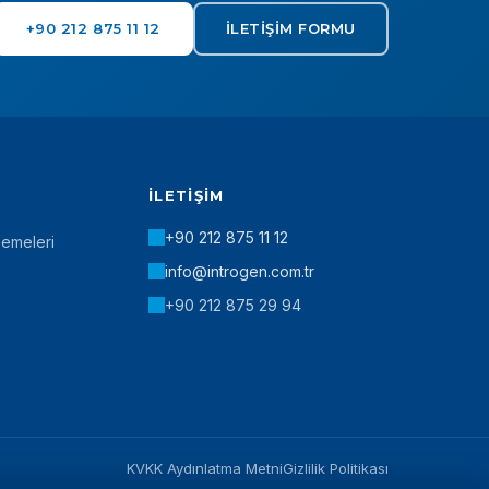
+90 212 875 11 12
İLETIŞIM FORMU
İLETIŞIM
+90 212 875 11 12
zemeleri
info@introgen.com.tr
+90 212 875 29 94
KVKK Aydınlatma Metni
Gizlilik Politikası