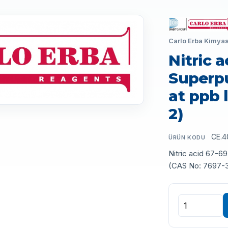
Carlo Erba Kimyas
Nitric 
Superpu
at ppb 
2)
CE.4
ÜRÜN KODU
Nitric acid 67-69
(CAS No: 7697-