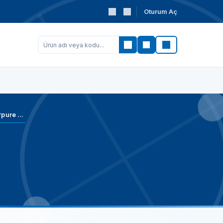
Oturum Aç
Ara
Nitric acid 67-69%,RS - Superpure - For trace analysis at ppb level (CAS No: 7697-37-2)