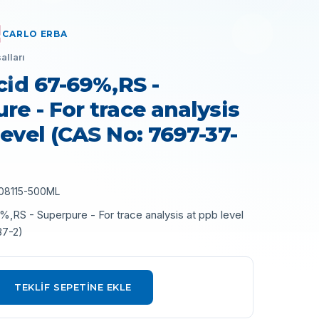
CARLO ERBA
alları
acid 67-69%,RS -
re - For trace analysis
level (CAS No: 7697-37-
08115-500ML
%,RS - Superpure - For trace analysis at ppb level
37-2)
TEKLIF SEPETINE EKLE