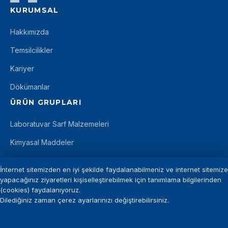
KURUMSAL
Hakkımızda
Temsilcilikler
Kariyer
Dökümanlar
ÜRÜN GRUPLARI
Laboratuvar Sarf Malzemeleri
Kimyasal Maddeler
Mikrobiyoloji
İnternet sitemizden en iyi şekilde faydalanabilmeniz ve internet sitemize
İLETIŞIM
yapacağınız ziyaretleri kişiselleştirebilmek için tanımlama bilgilerinden
(cookies) faydalanıyoruz.
+90 212 875 11 12
Dilediğiniz zaman çerez ayarlarınızı değiştirebilirsiniz.
info@introgen.com.tr
+90 212 875 29 94