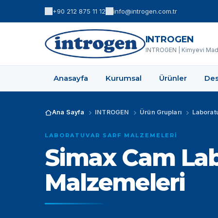
+90 212 875 11 12
info@introgen.com.tr
INTROGEN
INTROGEN | Kimyevi Madd
Anasayfa
Kurumsal
Ürünler
Des
Ana Sayfa
INTROGEN
Ürün Grupları
Laborat
LABORATUVAR SARF MALZEMELERI
Simax Cam Lab
Malzemeleri