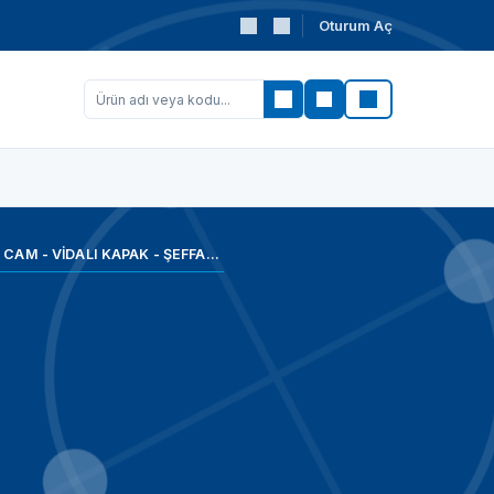
Oturum Aç
Ara
ŞİŞE - CAM - VİDALI KAPAK - ŞEFFAF - 500 ML