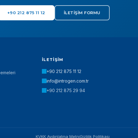
+90 212 875 11 12
İLETIŞIM FORMU
İLETIŞIM
+90 212 875 11 12
zemeleri
info@introgen.com.tr
+90 212 875 29 94
KVKK Aydınlatma Metni
Gizlilik Politikası