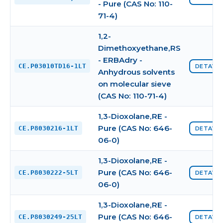
- Pure (CAS No: 110-
71-4)
1,2-
Dimethoxyethane,RS
- ERBAdry -
CE.P03010TD16-1LT
DETAYI 
Anhydrous solvents
on molecular sieve
(CAS No: 110-71-4)
1,3-Dioxolane,RE -
Pure (CAS No: 646-
CE.P8030216-1LT
DETAYI 
06-0)
1,3-Dioxolane,RE -
Pure (CAS No: 646-
CE.P8030222-5LT
DETAYI 
06-0)
1,3-Dioxolane,RE -
Pure (CAS No: 646-
CE.P8030249-25LT
DETAYI 