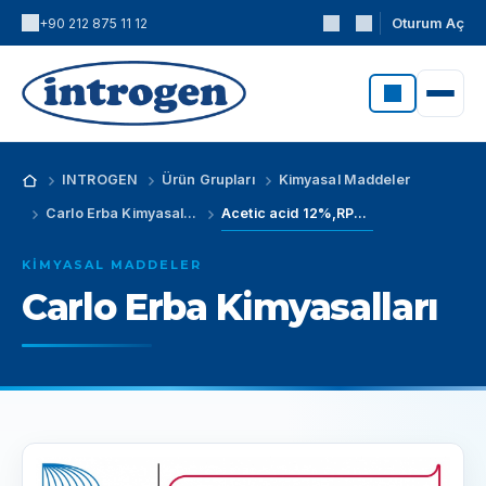
Oturum Aç
+90 212 875 11 12
INTROGEN
Ürün Grupları
Kimyasal Maddeler
Carlo Erba Kimyasalları
Acetic acid 12%,RPE - For analysis (CAS No: 64-19-7)
KIMYASAL MADDELER
Carlo Erba Kimyasalları