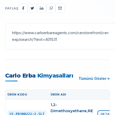
PAYLAŞ
https://www.carloerbareagents.com/cerstorefront/cer-
exp/search/?text=401531
Carlo Erba
Kimyasalları
Tümünü Göster
ÜRÜN KODU
ÜRÜN ADI
İŞLEM
1,2-
Dimethoxyethane,RE
CE.P0300221-2,5LT
DETAYI 