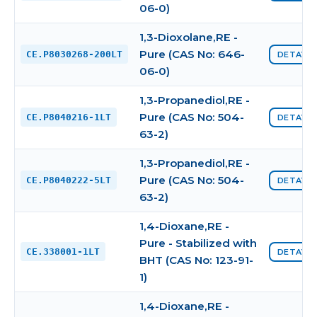
06-0)
1,3-Dioxolane,RE -
Pure (CAS No: 646-
CE.P8030268-200LT
DETAYI 
06-0)
1,3-Propanediol,RE -
Pure (CAS No: 504-
CE.P8040216-1LT
DETAYI 
63-2)
1,3-Propanediol,RE -
Pure (CAS No: 504-
CE.P8040222-5LT
DETAYI 
63-2)
1,4-Dioxane,RE -
Pure - Stabilized with
CE.338001-1LT
DETAYI 
BHT (CAS No: 123-91-
1)
1,4-Dioxane,RE -