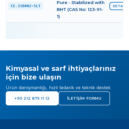
Pure - Stabilized with
CE.338002-5LT
DETAYI 
BHT (CAS No: 123-91-
1)
Kimyasal ve sarf ihtiyaçlarınız
için bize ulaşın
Ürün danışmanlığı, hızlı tedarik ve teknik destek
+90 212 875 11 12
İLETIŞIM FORMU