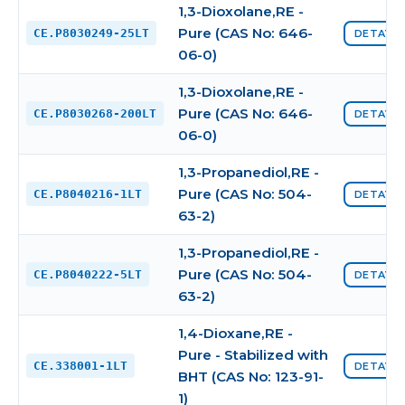
1,3-Dioxolane,RE -
Pure (CAS No: 646-
CE.P8030249-25LT
DETAYI 
06-0)
1,3-Dioxolane,RE -
Pure (CAS No: 646-
CE.P8030268-200LT
DETAYI 
06-0)
1,3-Propanediol,RE -
Pure (CAS No: 504-
CE.P8040216-1LT
DETAYI 
63-2)
1,3-Propanediol,RE -
Pure (CAS No: 504-
CE.P8040222-5LT
DETAYI 
63-2)
1,4-Dioxane,RE -
Pure - Stabilized with
CE.338001-1LT
DETAYI 
BHT (CAS No: 123-91-
1)