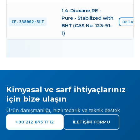
1,4-Dioxane,RE -
Pure - Stabilized with
CE.338002-5LT
DETAYI 
BHT (CAS No: 123-91-
1)
Kimyasal ve sarf ihtiyaçlarınız
için bize ulaşın
Ürün danışmanlığı, hızlı tedarik ve teknik destek
+90 212 875 11 12
İLETIŞIM FORMU