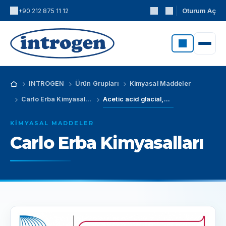
Oturum Aç
+90 212 875 11 12
INTROGEN
Ürün Grupları
Kimyasal Maddeler
Carlo Erba Kimyasalları
Acetic acid glacial,RS - Ultrapure - For trace analysis at ppt level (CAS No: 64-19-7)
KIMYASAL MADDELER
Carlo Erba Kimyasalları