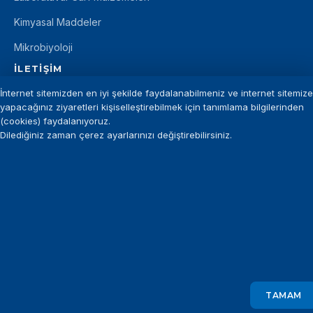
Kimyasal Maddeler
Mikrobiyoloji
İLETIŞIM
İnternet sitemizden en iyi şekilde faydalanabilmeniz ve internet sitemize
+90 212 875 11 12
yapacağınız ziyaretleri kişiselleştirebilmek için tanımlama bilgilerinden
info@introgen.com.tr
(cookies) faydalanıyoruz.
Dilediğiniz zaman çerez ayarlarınızı değiştirebilirsiniz.
+90 212 875 29 94
©
INTROGEN
— Tüm hakları saklıdır.
KVKK Aydınlatma Metni
Gizlilik Politikası
TAMAM