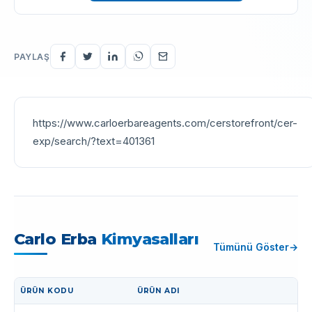
PAYLAŞ
https://www.carloerbareagents.com/cerstorefront/cer-
exp/search/?text=401361
Carlo Erba
Kimyasalları
Tümünü Göster
ÜRÜN KODU
ÜRÜN ADI
İŞLEM