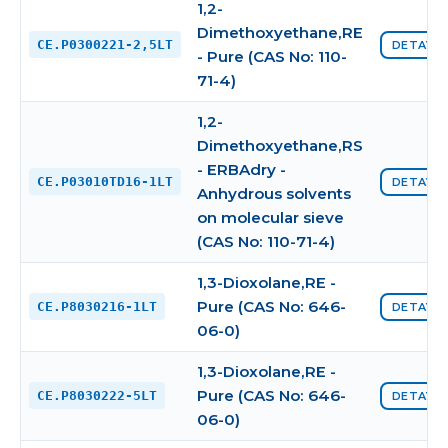
1,2-
Dimethoxyethane,RE
CE.P0300221-2,5LT
DETAYI 
- Pure (CAS No: 110-
71-4)
1,2-
Dimethoxyethane,RS
- ERBAdry -
CE.P03010TD16-1LT
DETAYI 
Anhydrous solvents
on molecular sieve
(CAS No: 110-71-4)
1,3-Dioxolane,RE -
Pure (CAS No: 646-
CE.P8030216-1LT
DETAYI 
06-0)
1,3-Dioxolane,RE -
Pure (CAS No: 646-
CE.P8030222-5LT
DETAYI 
06-0)