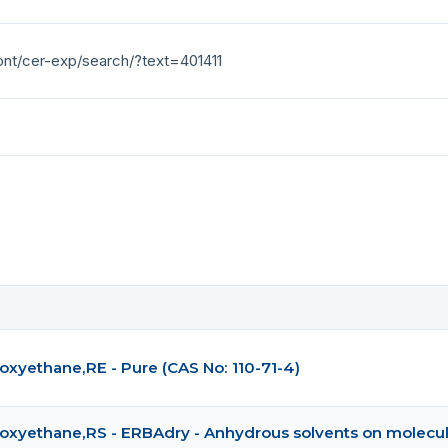
ont/cer-exp/search/?text=401411
oxyethane,RE - Pure (CAS No: 110-71-4)
oxyethane,RS - ERBAdry - Anhydrous solvents on molecul