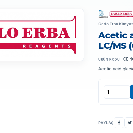
Carlo Erba Kimyas
Acetic a
LC/MS (
CE.4
ÜRÜN KODU
Acetic acid glac
PAYLAŞ