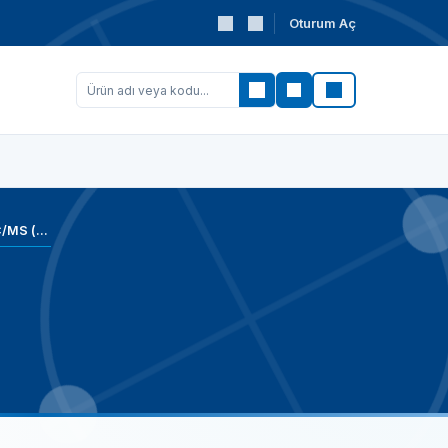
Oturum Aç
Ara
Acetic acid glacial,RS - For LC/MS (CAS No: 64-19-7)