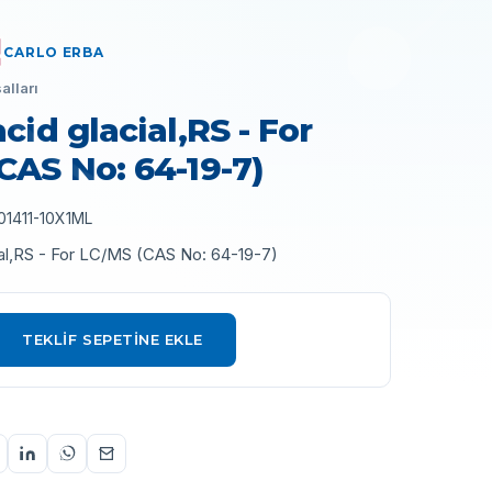
CARLO ERBA
alları
cid glacial,RS - For
CAS No: 64-19-7)
01411-10X1ML
ial,RS - For LC/MS (CAS No: 64-19-7)
TEKLIF SEPETINE EKLE