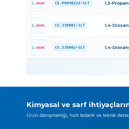
1,3-Propan
CE.P8040222-5LT
1,4-Dioxane
CE.338001-1LT
1,4-Dioxane
CE.338002-5LT
Kimyasal ve sarf ihtiyaçların
Ürün danışmanlığı, hızlı tedarik ve teknik dest