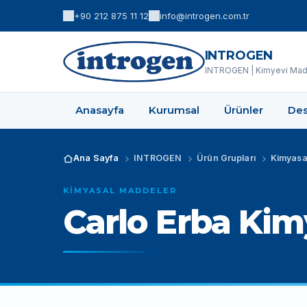
+90 212 875 11 12
info@introgen.com.tr
INTROGEN
INTROGEN | Kimyevi Madd
Anasayfa
Kurumsal
Ürünler
Des
Ana Sayfa
INTROGEN
Ürün Grupları
Kimyasa
KIMYASAL MADDELER
Carlo Erba Kimy