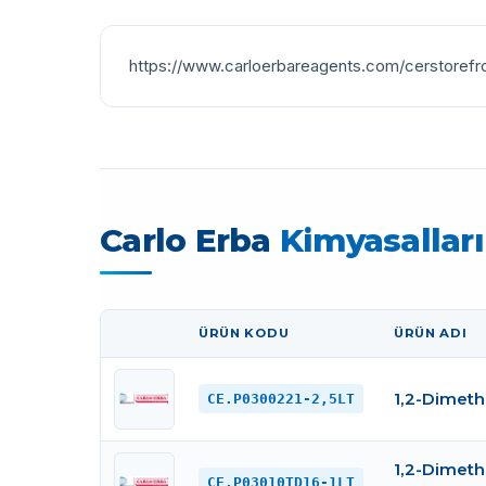
https://www.carloerbareagents.com/cerstorefr
Carlo Erba
Kimyasalları
ÜRÜN KODU
ÜRÜN ADI
GÖRSEL
1,2-Dimeth
CE.P0300221-2,5LT
1,2-Dimeth
CE.P03010TD16-1LT