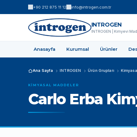
+90 212 875 11 12
info@introgen.com.tr
INTROGEN
INTROGEN | Kimyevi Madd
Anasayfa
Kurumsal
Ürünler
Des
Ana Sayfa
INTROGEN
Ürün Grupları
Kimyasa
KIMYASAL MADDELER
Carlo Erba Kimy