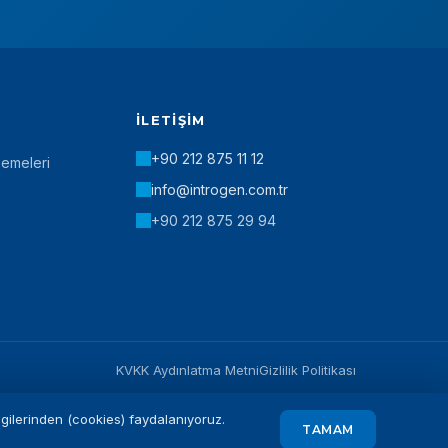
İLETIŞIM
+90 212 875 11 12
zemeleri
info@introgen.com.tr
+90 212 875 29 94
KVKK Aydınlatma Metni
Gizlilik Politikası
ilgilerinden (cookies) faydalanıyoruz.
TAMAM