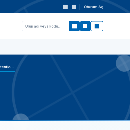
Oturum Aç
Ara
Acetic acid glacial,RS - For potentiometry (CAS No: 64-19-7)