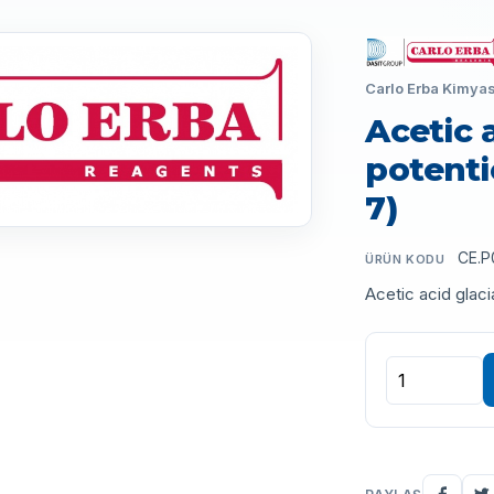
Carlo Erba Kimyas
Acetic a
potenti
7)
CE.P
ÜRÜN KODU
Acetic acid glac