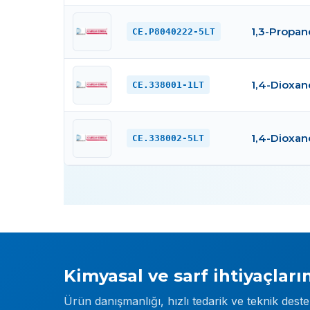
1,3-Propan
CE.P8040222-5LT
1,4-Dioxane
CE.338001-1LT
1,4-Dioxane
CE.338002-5LT
Kimyasal ve sarf ihtiyaçların
Ürün danışmanlığı, hızlı tedarik ve teknik dest