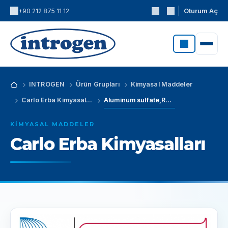
Oturum Aç
+90 212 875 11 12
INTROGEN
Ürün Grupları
Kimyasal Maddeler
Carlo Erba Kimyasalları
Aluminum sulfate,RE - Pure (CAS No: 7784-31-8)
KIMYASAL MADDELER
Carlo Erba Kimyasalları