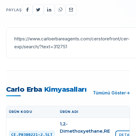
PAYLAŞ
https://www.carloerbareagents.com/cerstorefront/cer-
exp/search/?text=312751
Carlo Erba
Kimyasalları
Tümünü Göster
ÜRÜN KODU
ÜRÜN ADI
İŞLEM
1,2-
Dimethoxyethane,RE
CE.P0300221-2,5LT
DETAYI 