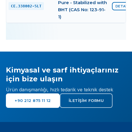
Pure - Stabilized with
CE.338002-5LT
DETAYI 
BHT (CAS No: 123-91-
1)
Kimyasal ve sarf ihtiyaçlarınız
için bize ulaşın
Ürün danışmanlığı, hızlı tedarik ve teknik destek
+90 212 875 11 12
İLETIŞIM FORMU