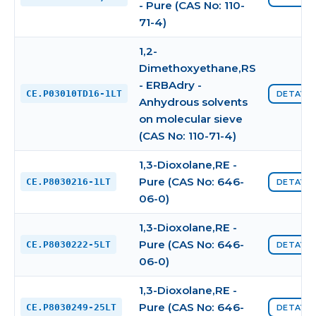
- Pure (CAS No: 110-
71-4)
1,2-
Dimethoxyethane,RS
- ERBAdry -
CE.P03010TD16-1LT
DETAYI 
Anhydrous solvents
on molecular sieve
(CAS No: 110-71-4)
1,3-Dioxolane,RE -
Pure (CAS No: 646-
CE.P8030216-1LT
DETAYI 
06-0)
1,3-Dioxolane,RE -
Pure (CAS No: 646-
CE.P8030222-5LT
DETAYI 
06-0)
1,3-Dioxolane,RE -
Pure (CAS No: 646-
CE.P8030249-25LT
DETAYI 