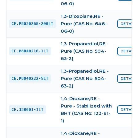
06-0)
1,3-Dioxolane,RE -
Pure (CAS No: 646-
CE.P8030268-200LT
DETAYI 
06-0)
1,3-Propanediol,RE -
Pure (CAS No: 504-
CE.P8040216-1LT
DETAYI 
63-2)
1,3-Propanediol,RE -
Pure (CAS No: 504-
CE.P8040222-5LT
DETAYI 
63-2)
1,4-Dioxane,RE -
Pure - Stabilized with
CE.338001-1LT
DETAYI 
BHT (CAS No: 123-91-
1)
1,4-Dioxane,RE -