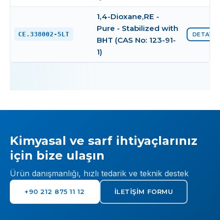
1,4-Dioxane,RE -
Pure - Stabilized with
CE.338002-5LT
DETAYI 
BHT (CAS No: 123-91-
1)
Kimyasal ve sarf ihtiyaçlarınız
için bize ulaşın
Ürün danışmanlığı, hızlı tedarik ve teknik destek
+90 212 875 11 12
İLETIŞIM FORMU