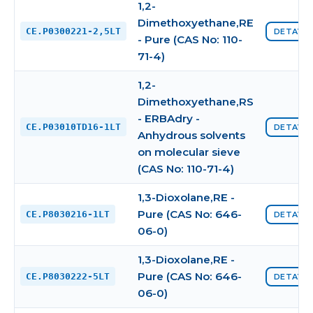
1,2-
Dimethoxyethane,RE
CE.P0300221-2,5LT
DETAYI 
- Pure (CAS No: 110-
71-4)
1,2-
Dimethoxyethane,RS
- ERBAdry -
CE.P03010TD16-1LT
DETAYI 
Anhydrous solvents
on molecular sieve
(CAS No: 110-71-4)
1,3-Dioxolane,RE -
Pure (CAS No: 646-
CE.P8030216-1LT
DETAYI 
06-0)
1,3-Dioxolane,RE -
Pure (CAS No: 646-
CE.P8030222-5LT
DETAYI 
06-0)