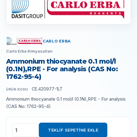
CARLO ERBA
Carlo Erba Kimyasalları
Ammonium thiocyanate 0.1 mol/l
(0.1N),RPE - For analysis (CAS No:
1762-95-4)
CE.420977-1LT
ÜRÜN KODU
Ammonium thiocyanate 0.1 mol/l (0.1N),RPE - For analysis
(CAS No: 1762-95-4)
TEKLIF SEPETINE EKLE