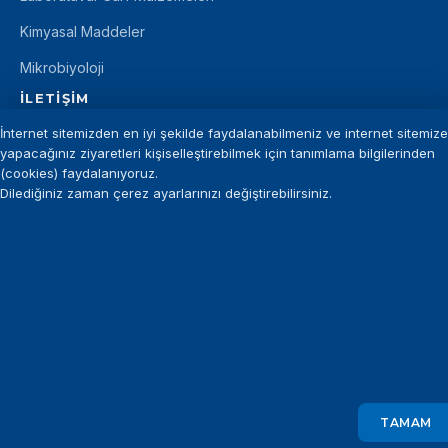
Kimyasal Maddeler
Mikrobiyoloji
İLETIŞIM
İnternet sitemizden en iyi şekilde faydalanabilmeniz ve internet sitemize
+90 212 875 11 12
yapacağınız ziyaretleri kişiselleştirebilmek için tanımlama bilgilerinden
info@introgen.com.tr
(cookies) faydalanıyoruz.
Dilediğiniz zaman çerez ayarlarınızı değiştirebilirsiniz.
+90 212 875 29 94
©
INTROGEN
— Tüm hakları saklıdır.
KVKK Aydınlatma Metni
Gizlilik Politikası
TAMAM