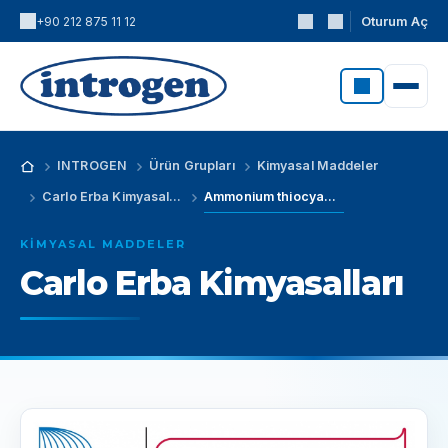
Oturum Aç
+90 212 875 11 12
INTROGEN
Ürün Grupları
Kimyasal Maddeler
Carlo Erba Kimyasalları
Ammonium thiocyanate 0.1 mol/l (0.1N),RPE - For analysis (CAS No: 1762-95-4)
KIMYASAL MADDELER
Carlo Erba Kimyasalları