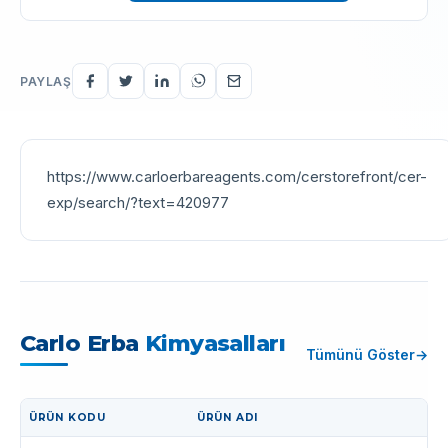
PAYLAŞ
https://www.carloerbareagents.com/cerstorefront/cer-
exp/search/?text=420977
Carlo Erba
Kimyasalları
Tümünü Göster
ÜRÜN KODU
ÜRÜN ADI
İŞLEM