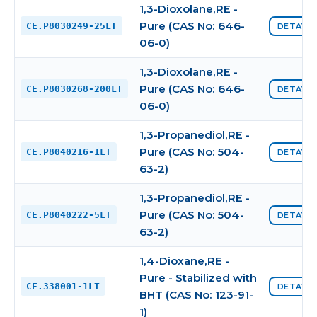
1,3-Dioxolane,RE -
Pure (CAS No: 646-
CE.P8030249-25LT
DETAYI 
06-0)
1,3-Dioxolane,RE -
Pure (CAS No: 646-
CE.P8030268-200LT
DETAYI 
06-0)
1,3-Propanediol,RE -
Pure (CAS No: 504-
CE.P8040216-1LT
DETAYI 
63-2)
1,3-Propanediol,RE -
Pure (CAS No: 504-
CE.P8040222-5LT
DETAYI 
63-2)
1,4-Dioxane,RE -
Pure - Stabilized with
CE.338001-1LT
DETAYI 
BHT (CAS No: 123-91-
1)