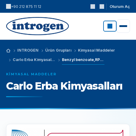
Oturum Aç
+90 212 875 11 12
INTROGEN
Ürün Grupları
Kimyasal Maddeler
Carlo Erba Kimyasalları
Benzyl benzoate,RPE - For analysis (CAS No: 120-51-4)
KIMYASAL MADDELER
Carlo Erba Kimyasalları