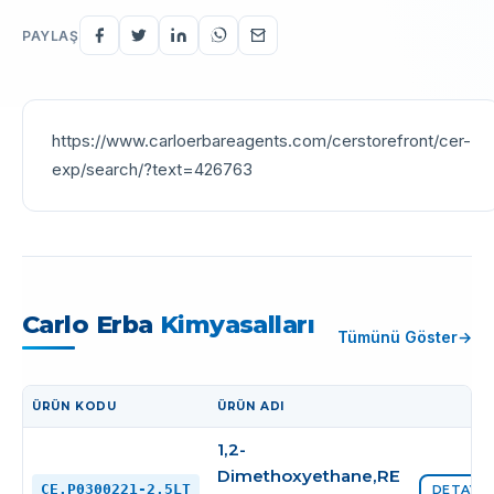
PAYLAŞ
https://www.carloerbareagents.com/cerstorefront/cer-
exp/search/?text=426763
Carlo Erba
Kimyasalları
Tümünü Göster
ÜRÜN KODU
ÜRÜN ADI
İŞLEM
1,2-
Dimethoxyethane,RE
CE.P0300221-2,5LT
DETAYI 