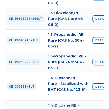
06-0)
1,3-Dioxolane,RE -
Pure (CAS No: 646-
CE.P8030268-200LT
DETAYI 
06-0)
1,3-Propanediol,RE -
Pure (CAS No: 504-
CE.P8040216-1LT
DETAYI 
63-2)
1,3-Propanediol,RE -
Pure (CAS No: 504-
CE.P8040222-5LT
DETAYI 
63-2)
1,4-Dioxane,RE -
Pure - Stabilized with
CE.338001-1LT
DETAYI 
BHT (CAS No: 123-91-
1)
1,4-Dioxane,RE -