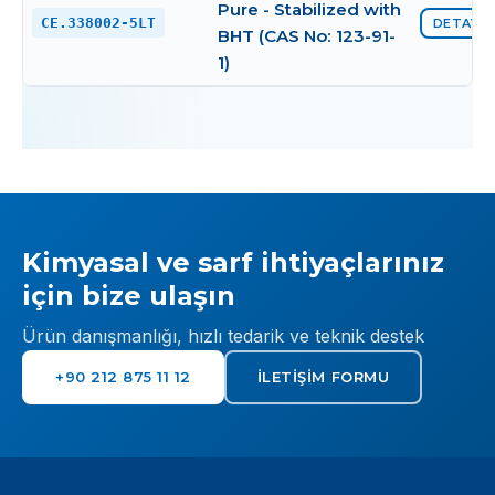
Pure - Stabilized with
CE.338002-5LT
DETAYI 
BHT (CAS No: 123-91-
1)
Kimyasal ve sarf ihtiyaçlarınız
için bize ulaşın
Ürün danışmanlığı, hızlı tedarik ve teknik destek
+90 212 875 11 12
İLETIŞIM FORMU