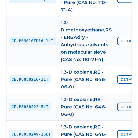
- Pure (CAS No: 110-
71-4)
1,2-
Dimethoxyethane,RS
- ERBAdry -
CE.P03010TD16-1LT
DETAYI 
Anhydrous solvents
on molecular sieve
(CAS No: 110-71-4)
1,3-Dioxolane,RE -
Pure (CAS No: 646-
CE.P8030216-1LT
DETAYI 
06-0)
1,3-Dioxolane,RE -
Pure (CAS No: 646-
CE.P8030222-5LT
DETAYI 
06-0)
1,3-Dioxolane,RE -
Pure (CAS No: 646-
CE.P8030249-25LT
DETAYI 