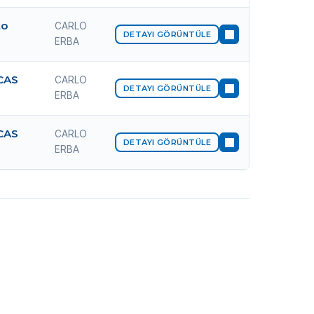
to
CARLO
DETAYI GÖRÜNTÜLE
ERBA
(CAS
CARLO
DETAYI GÖRÜNTÜLE
ERBA
(CAS
CARLO
DETAYI GÖRÜNTÜLE
ERBA