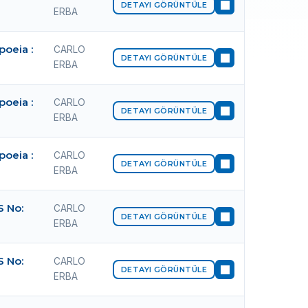
DETAYI GÖRÜNTÜLE
ERBA
oeia :
CARLO
DETAYI GÖRÜNTÜLE
ERBA
oeia :
CARLO
DETAYI GÖRÜNTÜLE
ERBA
oeia :
CARLO
DETAYI GÖRÜNTÜLE
ERBA
S No:
CARLO
DETAYI GÖRÜNTÜLE
ERBA
S No:
CARLO
DETAYI GÖRÜNTÜLE
ERBA