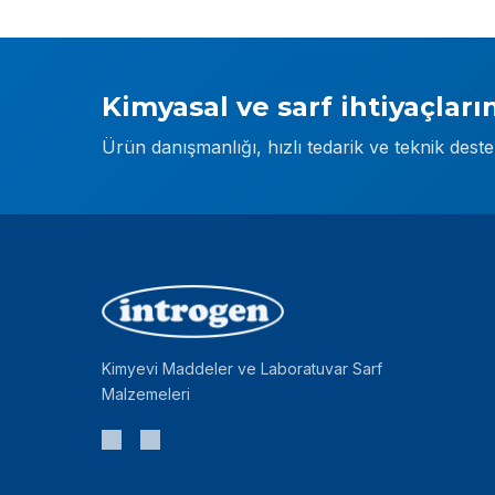
Kimyasal ve sarf ihtiyaçların
Ürün danışmanlığı, hızlı tedarik ve teknik dest
Kimyevi Maddeler ve Laboratuvar Sarf
Malzemeleri