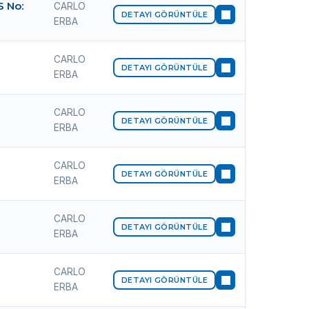
S No:
CARLO
DETAYI GÖRÜNTÜLE
ERBA
CARLO
DETAYI GÖRÜNTÜLE
ERBA
CARLO
DETAYI GÖRÜNTÜLE
ERBA
CARLO
)
DETAYI GÖRÜNTÜLE
ERBA
CARLO
)
DETAYI GÖRÜNTÜLE
ERBA
CARLO
)
DETAYI GÖRÜNTÜLE
ERBA