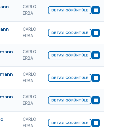
mann
CARLO
DETAYI GÖRÜNTÜLE
ERBA
mann
CARLO
DETAYI GÖRÜNTÜLE
ERBA
ckmann
CARLO
DETAYI GÖRÜNTÜLE
ERBA
ckmann
CARLO
DETAYI GÖRÜNTÜLE
ERBA
ckmann
CARLO
DETAYI GÖRÜNTÜLE
ERBA
to
CARLO
DETAYI GÖRÜNTÜLE
ERBA