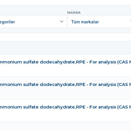
MARKA
goriler
Tüm markalar
monium sulfate dodecahydrate,RPE - For analysis (CAS 
monium sulfate dodecahydrate,RPE - For analysis (CAS 
monium sulfate dodecahydrate,RPE - For analysis (CAS 