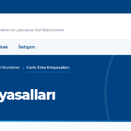
eler ve Laboratuar Sarf Malzemeleri
tek
İletişim
l Maddeler
Carlo Erba Kimyasalları
asalları