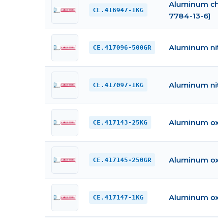
Aluminum chl
CE.416947-1KG
7784-13-6)
Aluminum nit
CE.417096-500GR
Aluminum nit
CE.417097-1KG
Aluminum oxi
CE.417143-25KG
Aluminum oxi
CE.417145-250GR
Aluminum oxi
CE.417147-1KG