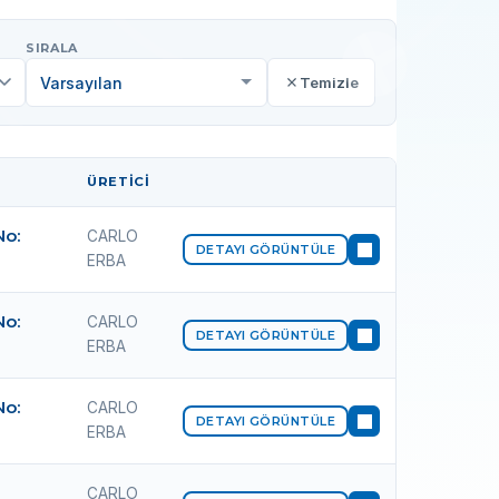
SIRALA
Temizle
ÜRETICI
İŞLEM
No:
CARLO
DETAYI GÖRÜNTÜLE
ERBA
No:
CARLO
DETAYI GÖRÜNTÜLE
ERBA
No:
CARLO
DETAYI GÖRÜNTÜLE
ERBA
CARLO