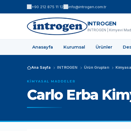
+90 212 875 11 12
info@introgen.com.tr
INTROGEN
INTROGEN | Kimyevi Madd
Anasayfa
Kurumsal
Ürünler
Des
Ana Sayfa
INTROGEN
Ürün Grupları
Kimyasa
KIMYASAL MADDELER
Carlo Erba Kimy