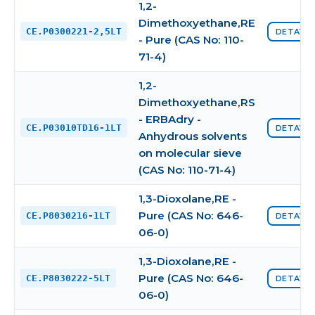
1,2-
Dimethoxyethane,RE
CE.P0300221-2,5LT
DETAYI 
- Pure (CAS No: 110-
71-4)
1,2-
Dimethoxyethane,RS
- ERBAdry -
CE.P03010TD16-1LT
DETAYI 
Anhydrous solvents
on molecular sieve
(CAS No: 110-71-4)
1,3-Dioxolane,RE -
Pure (CAS No: 646-
CE.P8030216-1LT
DETAYI 
06-0)
1,3-Dioxolane,RE -
Pure (CAS No: 646-
CE.P8030222-5LT
DETAYI 
06-0)