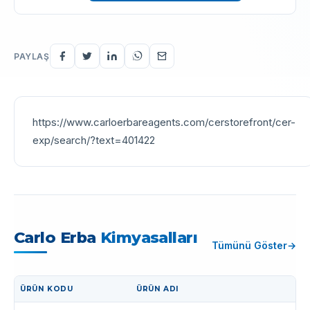
PAYLAŞ
https://www.carloerbareagents.com/cerstorefront/cer-
exp/search/?text=401422
Carlo Erba
Kimyasalları
Tümünü Göster
ÜRÜN KODU
ÜRÜN ADI
İŞLEM