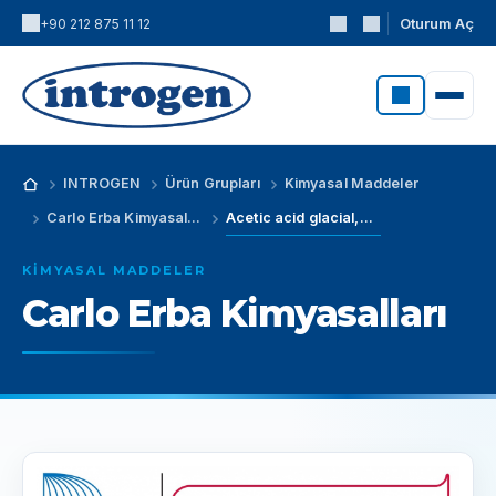
Oturum Aç
+90 212 875 11 12
INTROGEN
Ürün Grupları
Kimyasal Maddeler
Carlo Erba Kimyasalları
Acetic acid glacial,RPE - For analysis - ACS - Reag. Ph.Eur. - Reag. USP (CAS No: 64-19-7)
KIMYASAL MADDELER
Carlo Erba Kimyasalları