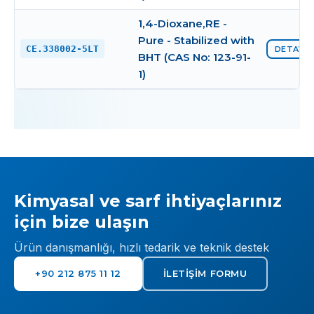
1,4-Dioxane,RE -
Pure - Stabilized with
CE.338002-5LT
DETAYI 
BHT (CAS No: 123-91-
1)
Kimyasal ve sarf ihtiyaçlarınız
için bize ulaşın
Ürün danışmanlığı, hızlı tedarik ve teknik destek
+90 212 875 11 12
İLETIŞIM FORMU