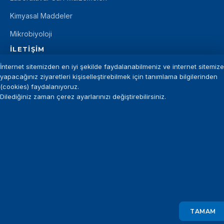
Kimyasal Maddeler
Mikrobiyoloji
İLETIŞIM
İnternet sitemizden en iyi şekilde faydalanabilmeniz ve internet sitemize
+90 212 875 11 12
yapacağınız ziyaretleri kişiselleştirebilmek için tanımlama bilgilerinden
info@introgen.com.tr
(cookies) faydalanıyoruz.
Dilediğiniz zaman çerez ayarlarınızı değiştirebilirsiniz.
+90 212 875 29 94
©
INTROGEN
— Tüm hakları saklıdır.
KVKK Aydınlatma Metni
Gizlilik Politikası
TAMAM