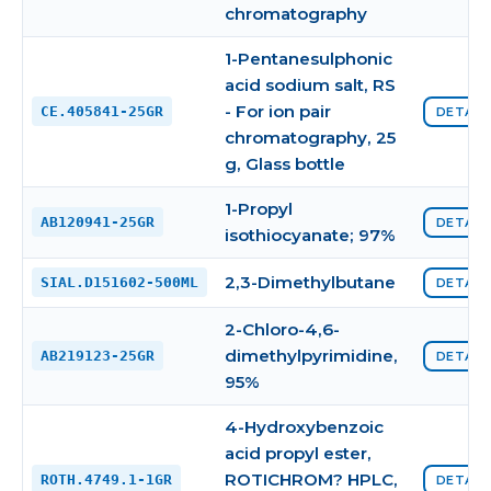
chromatography
1-Pentanesulphonic
acid sodium salt, RS
- For ion pair
CE.405841-25GR
DETAYI
chromatography, 25
g, Glass bottle
1-Propyl
AB120941-25GR
DETAYI
isothiocyanate; 97%
2,3-Dimethylbutane
SIAL.D151602-500ML
DETAYI
2-Chloro-4,6-
dimethylpyrimidine,
AB219123-25GR
DETAYI
95%
4-Hydroxybenzoic
acid propyl ester,
ROTICHROM? HPLC,
ROTH.4749.1-1GR
DETAYI