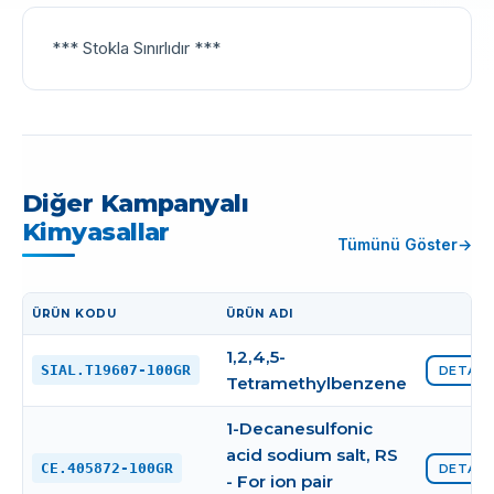
*** Stokla Sınırlıdır ***
Diğer Kampanyalı
Kimyasallar
Tümünü Göster
ÜRÜN KODU
ÜRÜN ADI
İŞLEM
1,2,4,5-
SIAL.T19607-100GR
DETAYI
Tetramethylbenzene
1-Decanesulfonic
acid sodium salt, RS
CE.405872-100GR
DETAYI
- For ion pair