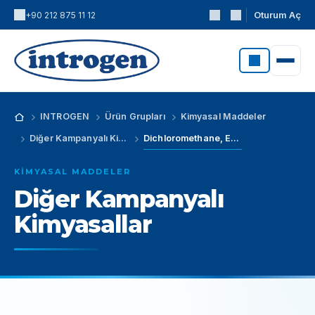
Oturum Aç
+90 212 875 11 12
INTROGEN
Ürün Grupları
Kimyasal Maddeler
Diğer Kampanyalı Kimyasallar
Dichloromethane, ERBAPharm - Ph.Eur.-NF - Stabilized with amylene
KIMYASAL MADDELER
Diğer Kampanyalı
Kimyasallar