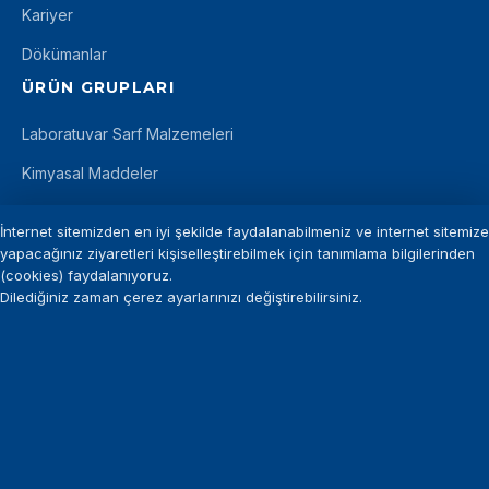
Kariyer
Dökümanlar
ÜRÜN GRUPLARI
Laboratuvar Sarf Malzemeleri
Kimyasal Maddeler
Mikrobiyoloji
İnternet sitemizden en iyi şekilde faydalanabilmeniz ve internet sitemize
İLETIŞIM
yapacağınız ziyaretleri kişiselleştirebilmek için tanımlama bilgilerinden
(cookies) faydalanıyoruz.
+90 212 875 11 12
Dilediğiniz zaman çerez ayarlarınızı değiştirebilirsiniz.
info@introgen.com.tr
+90 212 875 29 94
©
INTROGEN
— Tüm hakları saklıdır.
KVKK Aydınlatma Metni
Gizlilik Politikası