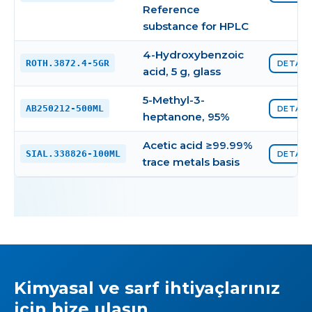
Reference
substance for HPLC
4-Hydroxybenzoic
ROTH.3872.4-5GR
DETAYI
acid, 5 g, glass
5-Methyl-3-
AB250212-500ML
DETAYI
heptanone, 95%
Acetic acid ≥99.99%
SIAL.338826-100ML
DETAYI
trace metals basis
Kimyasal ve sarf ihtiyaçlarınız
için bize ulaşın