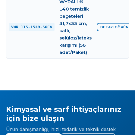
WYPALL®
L40 temizlik
peçeteleri
31,7x33 cm,
VWR.115-1549-56EA
DETAYI GÖRÜNTÜ
katlı,
selüloz/lateks
karışımı (56
adet/Paket)
Kimyasal ve sarf ihtiyaçlarınız
için bize ulaşın
Ürün danışmanlığı, hızlı tedarik ve teknik destek