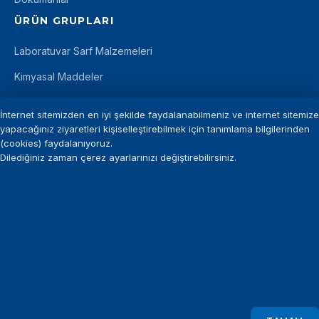
ÜRÜN GRUPLARI
Laboratuvar Sarf Malzemeleri
Kimyasal Maddeler
Mikrobiyoloji
İnternet sitemizden en iyi şekilde faydalanabilmeniz ve internet sitemize
İLETIŞIM
yapacağınız ziyaretleri kişiselleştirebilmek için tanımlama bilgilerinden
(cookies) faydalanıyoruz.
+90 212 875 11 12
Dilediğiniz zaman çerez ayarlarınızı değiştirebilirsiniz.
info@introgen.com.tr
+90 212 875 29 94
©
INTROGEN
— Tüm hakları saklıdır.
KVKK Aydınlatma Metni
Gizlilik Politikası