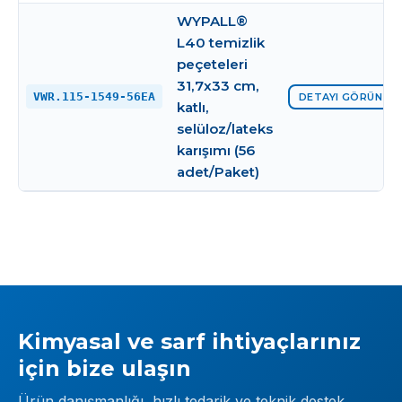
WYPALL®
L40 temizlik
peçeteleri
31,7x33 cm,
VWR.115-1549-56EA
DETAYI GÖRÜNTÜ
katlı,
selüloz/lateks
karışımı (56
adet/Paket)
Kimyasal ve sarf ihtiyaçlarınız
için bize ulaşın
Ürün danışmanlığı, hızlı tedarik ve teknik destek