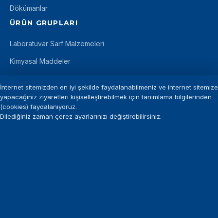
Dökümanlar
ÜRÜN GRUPLARI
Laboratuvar Sarf Malzemeleri
Kimyasal Maddeler
Mikrobiyoloji
İnternet sitemizden en iyi şekilde faydalanabilmeniz ve internet sitemize
İLETIŞIM
yapacağınız ziyaretleri kişiselleştirebilmek için tanımlama bilgilerinden
(cookies) faydalanıyoruz.
+90 212 875 11 12
Dilediğiniz zaman çerez ayarlarınızı değiştirebilirsiniz.
info@introgen.com.tr
+90 212 875 29 94
©
INTROGEN
— Tüm hakları saklıdır.
KVKK Aydınlatma Metni
Gizlilik Politikası