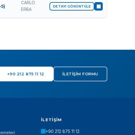
CARLO
-5)
DETAYI GÖRÜNTÜLE
ERBA
+90 212 875 11 12
İLETIŞIM FORMU
İLETIŞIM
+90 212 875 11 12
zemeleri