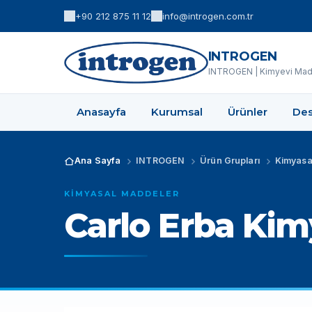
+90 212 875 11 12
info@introgen.com.tr
INTROGEN
INTROGEN | Kimyevi Madd
Anasayfa
Kurumsal
Ürünler
Des
Ana Sayfa
INTROGEN
Ürün Grupları
Kimyasa
KIMYASAL MADDELER
Carlo Erba Kimy