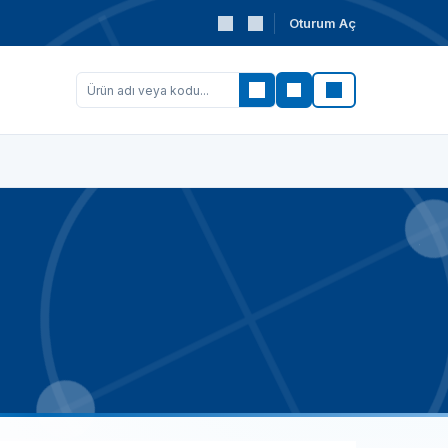
Oturum Aç
Ara